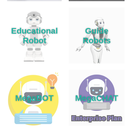
Educational
Guide
Robot
Robots
MegaBOT
MegaCHAT