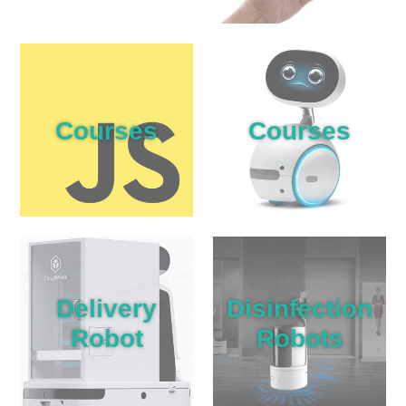
Courses
Courses
Delivery
Disinfection
Robot
Robots