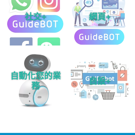
社交+
網頁+
自動化您的業
自設+
務