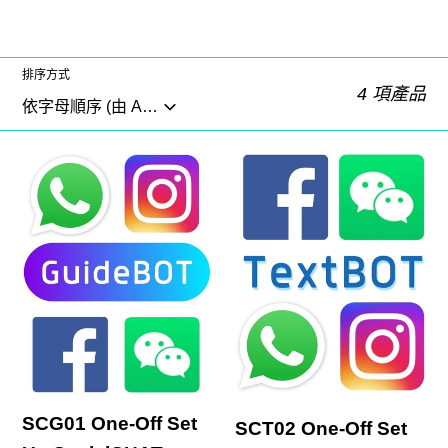
排序方式
4 項產品
SCG01
SCT02
One-
One-
Off
Off
Set
Set
Up
Up
SocialCHAT
SocialCHAT
GuideBOT
TextBOT
Plan
Plan
SCG01 One-Off Set
SCT02 One-Off Set