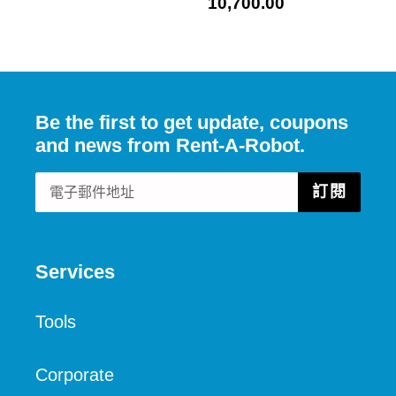
價
10,700.00
價
引
引
導
導
式
式
清
清
Be the first to get update, coupons
單
單
and news from Rent-A-Robot.
機
機
器
器
訂閱
人
人
Services
Tools
Corporate