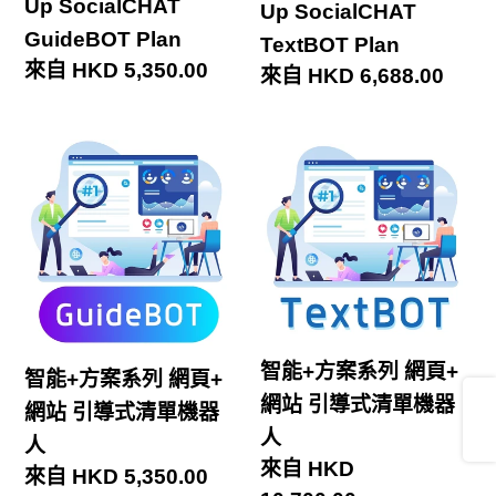
Up SocialCHAT
Up SocialCHAT
GuideBOT Plan
TextBOT Plan
定
來自 HKD 5,350.00
定
來自 HKD 6,688.00
價
價
智
智
能
能
+方
+方
案
案
系
系
列
列
網
網
智能+方案系列 網頁+
智能+方案系列 網頁+
頁
頁
Share
網站 引導式清單機器
網站 引導式清單機器
+
+
人
人
網
網
定
來自 HKD
定
來自 HKD 5,350.00
站
站