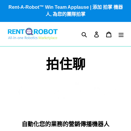
跳
Rent-A-Robot™ Win Team Applause | 添加 拍掌 機器
到
人, 為您的團隊拍掌
內
容
搜尋
登入
購物車
商
拍住聊
品
系
列
:
自動化您的業務的營銷傳播機器人