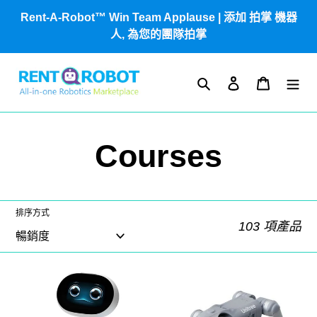
跳
Rent-A-Robot™ Win Team Applause | 添加 拍掌 機器
到
人, 為您的團隊拍掌
內
容
搜尋
登入
購物車
商
Courses
品
排序方式
系
103 項產品
列
阿
Unitree
:
神
Go2-