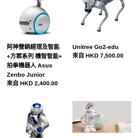
營
edu
銷
經
理
及
阿神營銷經理及智能
Unitree Go2-edu
智
定
來自 HKD 7,500.00
+方案系列 機智智能+
能
價
拍拳機器人 Asus
+方
Zenbo Junior
案
定
來自 HKD 2,400.00
系
價
列
機
阿
UBTech
智
神
Alpha
智
營
mini
能
銷