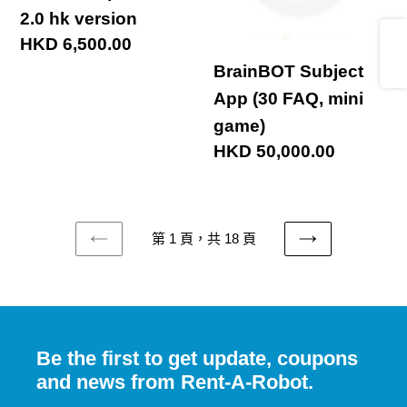
拳
2.0 hk version
version
mini
Share
機
定
HKD 6,500.00
game)
器
價
BrainBOT Subject
人
App (30 FAQ, mini
Softbank
game)
Nao
定
HKD 50,000.00
價
V6
藍
色
第 1 頁，共 18 頁
上
下
一
一
頁
頁
Be the first to get update, coupons
and news from Rent-A-Robot.