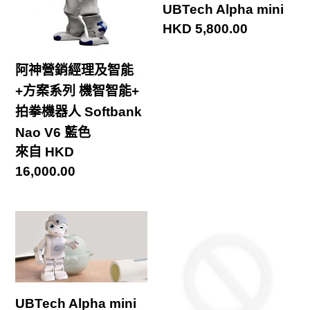
+
UBTech Alpha mini
經
拍
定
HKD 5,800.00
理
拳
價
及
機
阿神營銷經理及智能
智
器
+方案系列 機智智能+
能
人
拍拳機器人 Softbank
+方
Asus
Nao V6 藍色
案
Zenbo
定
來自 HKD
系
Junior
價
16,000.00
列
機
智
UBTech
BrainBOT
智
Alpha
Subject
能
mini
App
+
2.0
(30
拍
UBTech Alpha mini
hk
FAQ,