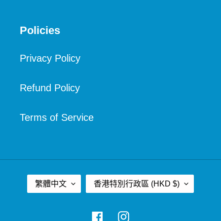
Policies
Privacy Policy
Refund Policy
Terms of Service
語
國
繁體中文
香港特別行政區 (HKD $)
言
家
/
Facebook
Instagram