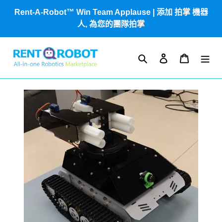
跳
Rent-A-Robot™ Win Team Applause | 添加 拍掌 機器
到
人, 為您的團隊拍掌
內
容
搜尋
登入
購物車