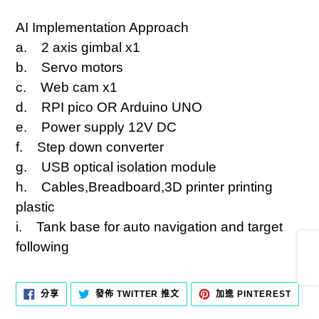
將
AI Implementation Approach
產
a. 2 axis gimbal x1
品
b. Servo motors
加
c. Web cam x1
入
d. RPI pico OR Arduino UNO
您
e. Power supply 12V DC
的
f. Step down converter
購
g. USB optical isolation module
物
h. Cables,Breadboard,3D printer printing
車
plastic
i. Tank base for auto navigation and target
Share
following
分
在
加
分享
發佈 TWITTER 推文
加進 PINTEREST
享
TWITTER
入
至
上
PINT
FACEBOOK
發