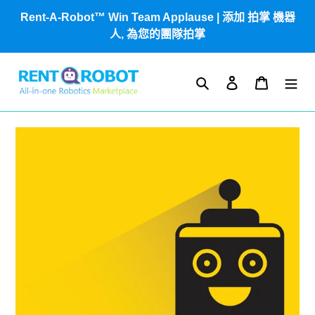
跳
Rent-A-Robot™ Win Team Applause | 添加 拍掌 機器
到
人, 為您的團隊拍掌
內
容
搜尋
登入
購物車