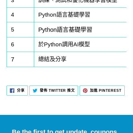
3
訓練、測試和優化機器學習模型
4
P
ython
語言
基礎
學習
5
Python
語言基礎學習
6
於
Python
調用
A
I
模型
7
總結及分享
分
在
加
分享
發佈 TWITTER 推文
加進 PINTEREST
享
TWITTER
入
至
上
PINT
FACEBOOK
發
佈
推
文
Be the first to get update, coupons