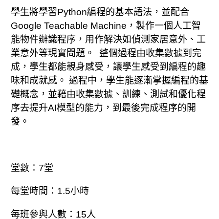
將
學生將學習Python編程的基本語法，並配合
產
Google Teachable Machine，製作一個人工智
品
能物件辦識程序，用作解決如偵測家居意外、工
加
業意外等現實問題。 整個過程由收集數據到完
入
成，學生都能親身感受，讓學生感受到編程的趣
您
味和成就感。 過程中，學生能逐漸掌握編程的基
的
礎概念，並藉由收集數據、訓練、測試和優化程
購
序去提升AI模型的能力，到最後完成程序的開
物
發。
車
堂數：7堂
每堂時間：1.5小時
每班參與人數：15人