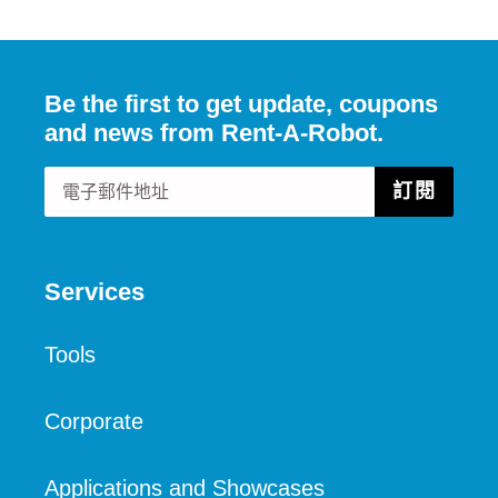
分
在
加
分享
發佈 TWITTER 推文
加進 PINTEREST
享
TWITTER
入
至
上
PINT
FACEBOOK
發
佈
推
文
Be the first to get update, coupons
and news from Rent-A-Robot.
訂閱
Services
Tools