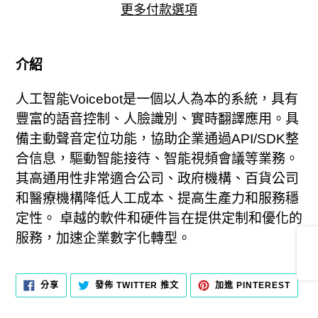
更多付款選項
正
在
介紹
將
人工智能Voicebot是一個以人為本的系統，具有
產
豐富的語音控制、人臉識別、實時翻譯應用。具
品
備主動聲音定位功能，協助企業通過API/SDK整
加
合信息，驅動智能接待、智能視頻會議等業務。
入
其高通用性非常適合公司、政府機構、百貨公司
您
Share
和醫療機構降低人工成本、提高生產力和服務穩
的
定性。 卓越的軟件和硬件旨在提供定制和優化的
購
服務，加速企業數字化轉型。
物
車