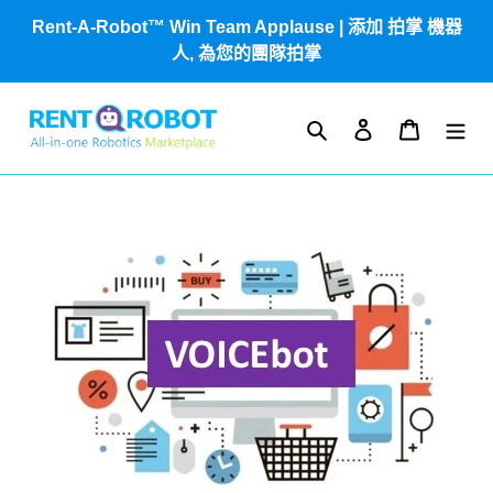
跳
Rent-A-Robot™ Win Team Applause | 添加 拍掌 機器
到
人, 為您的團隊拍掌
內
容
搜尋
登入
購物車