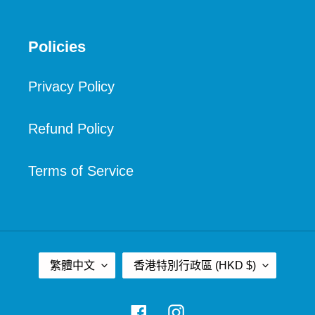
Policies
Privacy Policy
Refund Policy
Terms of Service
語
國
繁體中文
香港特別行政區 (HKD $)
言
家
/
Facebook
Instagram