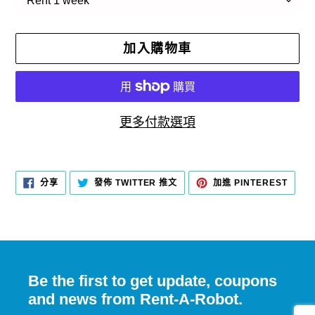
加入購物車
更多付款選項
正
在
分
在
加
分享
發佈 TWITTER 推文
加進 PINTEREST
享
TWITTER
入
將
至
上
PINT
FACEBOOK
發
產
佈
推
品
文
加
入
Be the first to get update, coupons
您
and news from Rent-A-Robot.
的