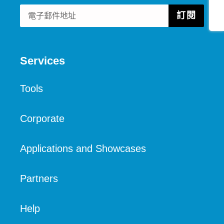
Share
購
訂閱
物
車
Services
Tools
Corporate
Applications and Showcases
Partners
Help