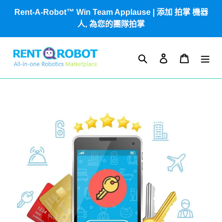
跳
Rent-A-Robot™ Win Team Applause | 添加 拍掌 機器
到
人, 為您的團隊拍掌
內
容
搜尋
登入
購物車