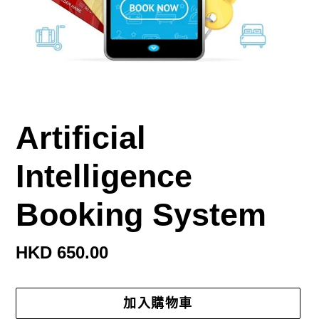
Artificial
Intelligence
Booking System
定
HKD 650.00
價
加入購物車