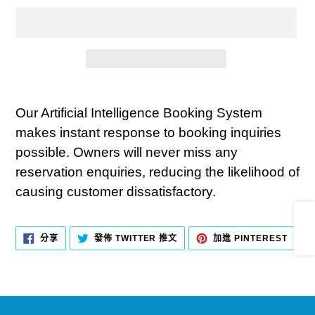
正
在
Our Artificial Intelligence Booking System
將
makes instant response to booking inquiries
產
possible. Owners will never miss any
品
reservation enquiries, reducing the likelihood of
加
causing customer dissatisfactory.
入
Share
您
分
在
加
分享
發佈 TWITTER 推文
加進 PINTEREST
享
TWITTER
入
的
至
上
PINT
FACEBOOK
發
購
佈
推
物
文
車