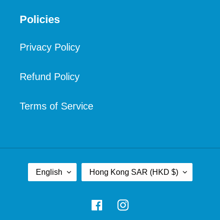
Policies
Privacy Policy
Refund Policy
Terms of Service
L
C
English
Hong Kong SAR (HKD $)
A
O
N
U
Facebook
Instagram
G
N