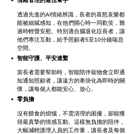
情緒管理的最佳幫手
透過先進的AI情緒辨識，長者的喜怒哀樂都
能被細膩感知，在他們開心時一同歡笑，難
過時輕聲安慰。特別適合腦退化症長者，讓
他們專注互動，給予照顧者5至10分鐘喘息
空間。
智能守護、平安連繫
當長者需要幫助時，智能陪伴寵物會立即通
知通知照顧者，讓遠方的牽掛化為即時的關
懷，讓每個人都能安心、放心。
零負擔
沒有餵食的煩惱，不需清理的困擾，卻能獲
得最真摯的情感互動。這樣無負擔的陪伴，
大幅減輕護理人員的工作量，讓長者及每個