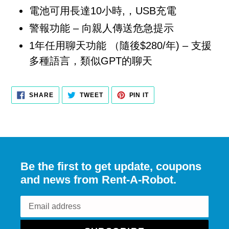
電池可用長達10小時,，USB充電
警報功能 – 向親人傳送危急提示
1年任用聊天功能 （隨後$280/年) – 支援
多種語言，類似GPT的聊天
SHARE
TWEET
PIN
SHARE
TWEET
PIN IT
ON
ON
ON
FACEBOOK
TWITTER
PINTEREST
Be the first to get update, coupons
and news from Rent-A-Robot.