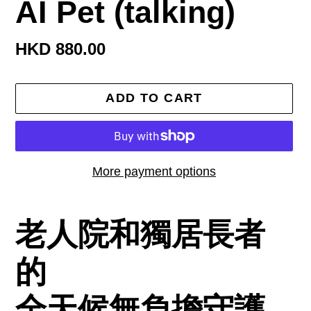
AI Pet (talking)
Regular
HKD 880.00
price
ADD TO CART
More payment options
Adding
product
老人院和獨居長者
to
的
your
cart
全天候無負擔守護